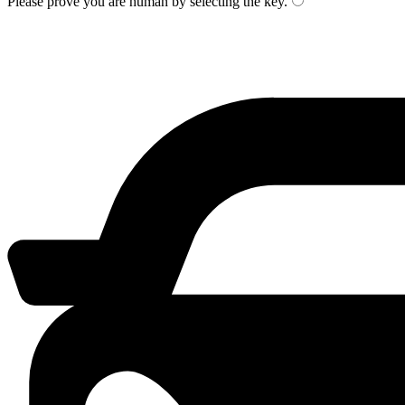
Please prove you are human by selecting the
key
.