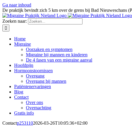
Ga naar inhoud
De praktijk bevindt zich 5 km over de grens bij Bad Nieuweschans (
Zoeken naar:
Home
Migraine
Oorzaken en symptomen
Migraine bij mannen en kinderen
De 4 fasen van een migraine aanval
Hoofdpijn
Hormoonstoornissen
Overgang
Overgang bij mannen
Patiëntenervaringen
Blog
Contact
Over ons
Overnachting
Gratis info
Contact
p253110
2026-03-26T10:05:36+02:00