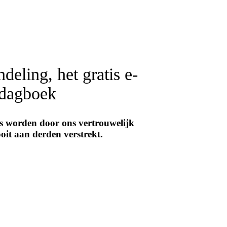
Heeft u vragen?
r de behandeling en het gratis eBook “Mig
ndeling
, het
gratis e-
 dagboek
ns worden door ons vertrouwelijk
it aan derden verstrekt.