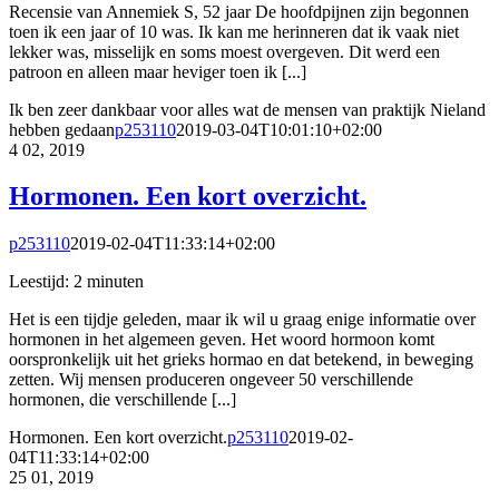
Recensie van Annemiek S, 52 jaar De hoofdpijnen zijn begonnen
toen ik een jaar of 10 was. Ik kan me herinneren dat ik vaak niet
lekker was, misselijk en soms moest overgeven. Dit werd een
patroon en alleen maar heviger toen ik [...]
Ik ben zeer dankbaar voor alles wat de mensen van praktijk Nieland
hebben gedaan
p253110
2019-03-04T10:01:10+02:00
4
02, 2019
Hormonen. Een kort overzicht.
p253110
2019-02-04T11:33:14+02:00
Leestijd:
2
minuten
Het is een tijdje geleden, maar ik wil u graag enige informatie over
hormonen in het algemeen geven. Het woord hormoon komt
oorspronkelijk uit het grieks hormao en dat betekend, in beweging
zetten. Wij mensen produceren ongeveer 50 verschillende
hormonen, die verschillende [...]
Hormonen. Een kort overzicht.
p253110
2019-02-
04T11:33:14+02:00
25
01, 2019