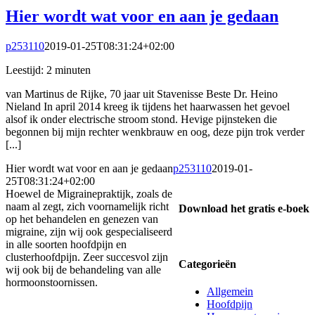
Hier wordt wat voor en aan je gedaan
p253110
2019-01-25T08:31:24+02:00
Leestijd:
2
minuten
van Martinus de Rijke, 70 jaar uit Stavenisse Beste Dr. Heino
Nieland In april 2014 kreeg ik tijdens het haarwassen het gevoel
alsof ik onder electrische stroom stond. Hevige pijnsteken die
begonnen bij mijn rechter wenkbrauw en oog, deze pijn trok verder
[...]
Hier wordt wat voor en aan je gedaan
p253110
2019-01-
25T08:31:24+02:00
Hoewel de Migrainepraktijk, zoals de
naam al zegt, zich voornamelijk richt
Download het gratis e-boek
op het behandelen en genezen van
migraine, zijn wij ook gespecialiseerd
in alle soorten hoofdpijn en
clusterhoofdpijn. Zeer succesvol zijn
Categorieën
wij ook bij de behandeling van alle
hormoonstoornissen.
Allgemein
Hoofdpijn