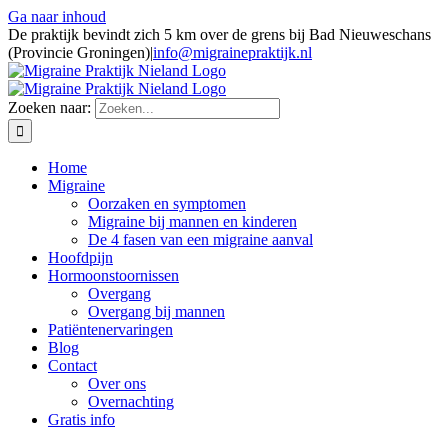
Ga naar inhoud
De praktijk bevindt zich 5 km over de grens bij Bad Nieuweschans
(Provincie Groningen)
|
info@migrainepraktijk.nl
Zoeken naar:
Home
Migraine
Oorzaken en symptomen
Migraine bij mannen en kinderen
De 4 fasen van een migraine aanval
Hoofdpijn
Hormoonstoornissen
Overgang
Overgang bij mannen
Patiëntenervaringen
Blog
Contact
Over ons
Overnachting
Gratis info