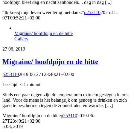
hoofdpijn bleef dag en nacht aanhouden.... dag in dag [...]
“Ik kreeg mijn leven weer terug met dank.”
p253110
2025-11-
07T09:52:21+02:00
Migraine/ hoofdpijn en de hitte
Gallery
27
06, 2019
Migraine/ hoofdpijn en de hitte
p253110
2019-06-27T23:40:21+02:00
Leestijd:
< 1
minuut
Sinds een paar dagen zijn de temperaturen extreem gestegen in ons
land. Voor de mens is het belangrijk om genoeg te drinken en zich
goed te beschermen tegen de zonnestralen en warmte. […]
Migraine/ hoofdpijn en de hitte
p253110
2019-06-
27T23:40:21+02:00
5
03, 2019