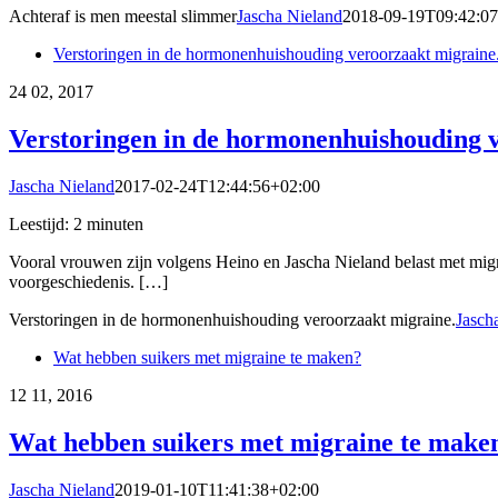
Achteraf is men meestal slimmer
Jascha Nieland
2018-09-19T09:42:0
Verstoringen in de hormonenhuishouding veroorzaakt migraine
24
02, 2017
Verstoringen in de hormonenhuishouding 
Jascha Nieland
2017-02-24T12:44:56+02:00
Leestijd:
2
minuten
Vooral vrouwen zijn volgens Heino en Jascha Nieland belast met migr
voorgeschiedenis. […]
Verstoringen in de hormonenhuishouding veroorzaakt migraine.
Jasch
Wat hebben suikers met migraine te maken?
12
11, 2016
Wat hebben suikers met migraine te make
Jascha Nieland
2019-01-10T11:41:38+02:00