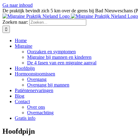
Ga naar inhoud
De praktijk bevindt zich 5 km over de grens bij Bad Nieuweschans (
Zoeken naar:
Home
Migraine
Oorzaken en symptomen
Migraine bij mannen en kinderen
De 4 fasen van een migraine aanval
Hoofdpijn
Hormoonstoornissen
Overgang
Overgang bij mannen
Patiëntenervaringen
Blog
Contact
Over ons
Overnachting
Gratis info
Hoofdpijn