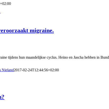
7+02:00
.
veroorzaakt migraine.
aine tijdens hun maandelijkse cyclus. Heino en Jascha hebben in Bunde
a Nieland
2017-02-24T12:44:56+02:00
n?