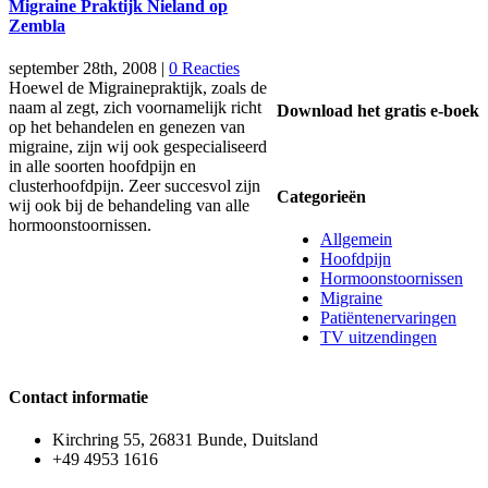
Migraine Praktijk Nieland op
Zembla
september 28th, 2008
|
0 Reacties
Hoewel de Migrainepraktijk, zoals de
naam al zegt, zich voornamelijk richt
Download het gratis e-boek
op het behandelen en genezen van
migraine, zijn wij ook gespecialiseerd
in alle soorten hoofdpijn en
clusterhoofdpijn. Zeer succesvol zijn
Categorieën
wij ook bij de behandeling van alle
hormoonstoornissen.
Allgemein
Hoofdpijn
Hormoonstoornissen
Migraine
Patiëntenervaringen
TV uitzendingen
Contact informatie
Kirchring 55, 26831 Bunde, Duitsland
+49 4953 1616