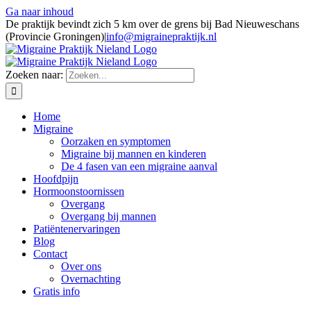
Ga naar inhoud
De praktijk bevindt zich 5 km over de grens bij Bad Nieuweschans
(Provincie Groningen)
|
info@migrainepraktijk.nl
Zoeken naar:
Home
Migraine
Oorzaken en symptomen
Migraine bij mannen en kinderen
De 4 fasen van een migraine aanval
Hoofdpijn
Hormoonstoornissen
Overgang
Overgang bij mannen
Patiëntenervaringen
Blog
Contact
Over ons
Overnachting
Gratis info