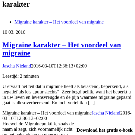
karakter
Migraine karakter – Het voordeel van migraine
10
03, 2016
Migraine karakter – Het voordeel van
migraine
Jascha Nieland
2016-03-10T12:36:13+02:00
Leestijd:
2
minuten
U ervaart het feit dat u migraine heeft als belastend, beperkend, als
negatief als iets „puur slechts‟. Zeer begrijpelijk, want het beperkt u
in uw leven en levensvreugde en de pijn waarmee migraine gepaard
gaat is allesoverheersend. En toch vertel ik u [...]
Migraine karakter – Het voordeel van migraine
Jascha Nieland
2016-
03-10T12:36:13+02:00
Hoewel de Migrainepraktijk, zoals de
naam al zegt, zich voornamelijk richt
Download het gratis e-boek
op het behandelen en genezen van