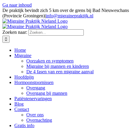
Ga naar inhoud
De praktijk bevindt zich 5 km over de grens bij Bad Nieuweschans
(Provincie Groningen)
|
info@migrainepraktijk.nl
Zoeken naar:
Home
Migraine
Oorzaken en symptomen
Migraine bij mannen en kinderen
De 4 fasen van een migraine aanval
Hoofdpijn
Hormoonstoornissen
Overgang
Overgang bij mannen
Patiëntenervaringen
Blog
Contact
Over ons
Overnachting
Gratis info