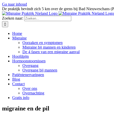
Ga naar inhoud
De praktijk bevindt zich 5 km over de grens bij Bad Nieuweschans (
Zoeken naar:
Home
Migraine
Oorzaken en symptomen
Migraine bij mannen en kinderen
De 4 fasen van een migraine aanval
Hoofdpijn
Hormoonstoornissen
Overgang
Overgang bij mannen
Patiëntenervaringen
Blog
Contact
Over ons
Overnachting
Gratis info
migraine en de pil