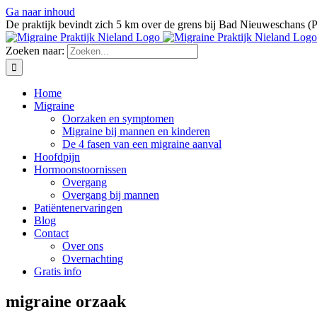
Ga naar inhoud
De praktijk bevindt zich 5 km over de grens bij Bad Nieuweschans (
Zoeken naar:
Home
Migraine
Oorzaken en symptomen
Migraine bij mannen en kinderen
De 4 fasen van een migraine aanval
Hoofdpijn
Hormoonstoornissen
Overgang
Overgang bij mannen
Patiëntenervaringen
Blog
Contact
Over ons
Overnachting
Gratis info
migraine orzaak