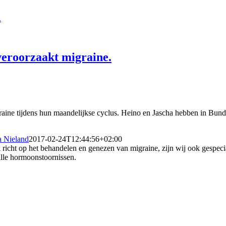
.
veroorzaakt migraine.
aine tijdens hun maandelijkse cyclus. Heino en Jascha hebben in Bunde
a Nieland
2017-02-24T12:44:56+02:00
richt op het behandelen en genezen van migraine, zijn wij ook gespecia
alle hormoonstoornissen.