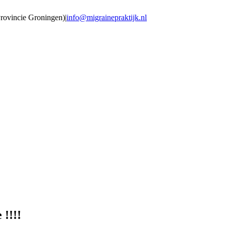
Provincie Groningen)
|
info@migrainepraktijk.nl
!!!!