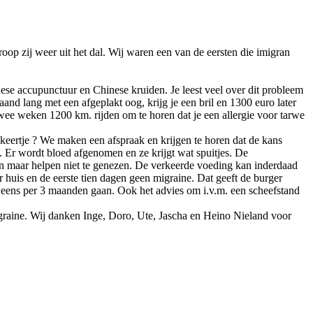
oop zij weer uit het dal. Wij waren een van de eersten die imigran
ese accupunctuur en Chinese kruiden. Je leest veel over dit probleem
nd lang met een afgeplakt oog, krijg je een bril en 1300 euro later
wee weken 1200 km. rijden om te horen dat je een allergie voor tarwe
keertje ? We maken een afspraak en krijgen te horen dat de kans
n. Er wordt bloed afgenomen en ze krijgt wat spuitjes. De
hien maar helpen niet te genezen. De verkeerde voeding kan inderdaad
r huis en de eerste tien dagen geen migraine. Dat geeft de burger
 eens per 3 maanden gaan. Ook het advies om i.v.m. een scheefstand
graine. Wij danken Inge, Doro, Ute, Jascha en Heino Nieland voor