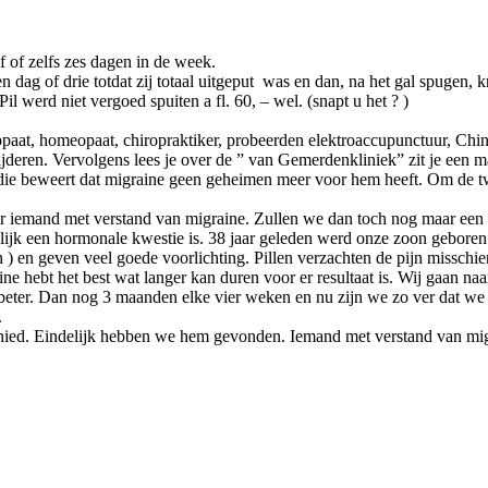
f of zelfs zes dagen in de week.
ag of drie totdat zij totaal uitgeput was en dan, na het gal spugen, kr
Pil werd niet vergoed spuiten a fl. 60, – wel. (snapt u het ? )
opaat, homeopaat, chiropraktiker, probeerden elektroaccupunctuur, Chin
deren. Vervolgens lees je over de ” van Gemerdenkliniek” zit je een maa
s die beweert dat migraine geen geheimen meer voor hem heeft. Om de t
er iemand met verstand van migraine. Zullen we dan toch nog maar een 
ijnlijk een hormonale kwestie is. 38 jaar geleden werd onze zoon gebore
en ) en geven veel goede voorlichting. Pillen verzachten de pijn missc
e hebt het best wat langer kan duren voor er resultaat is. Wij gaan naa
beter. Dan nog 3 maanden elke vier weken en nu zijn we zo ver dat we
.
schied. Eindelijk hebben we hem gevonden. Iemand met verstand van mi