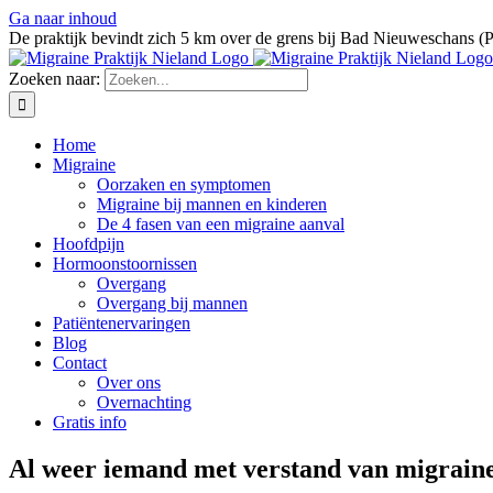
Ga naar inhoud
De praktijk bevindt zich 5 km over de grens bij Bad Nieuweschans (
Zoeken naar:
Home
Migraine
Oorzaken en symptomen
Migraine bij mannen en kinderen
De 4 fasen van een migraine aanval
Hoofdpijn
Hormoonstoornissen
Overgang
Overgang bij mannen
Patiëntenervaringen
Blog
Contact
Over ons
Overnachting
Gratis info
Al weer iemand met verstand van migraine 