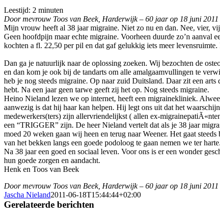
Leestijd:
2
minuten
Door mevrouw Toos van Beek, Harderwijk – 60 jaar op 18 juni 2011
Mijn vrouw heeft al 38 jaar migraine. Niet zo nu en dan. Nee, vier, vij
Geen hoofdpijn maar echte migraine. Voorheen duurde zo’n aanval een d
kochten a fl. 22,50 per pil en dat gaf gelukkig iets meer levensruimte. 
Dan ga je natuurlijk naar de oplossing zoeken. Wij bezochten de oste
en dan kom je ook bij de tandarts om alle amalgaamvullingen te verwij
heb je nog steeds migraine. Op naar zuid Duitsland. Daar zit een art
hebt. Na een jaar geen tarwe geeft zij het op. Nog steeds migraine.
Heino Nieland lezen we op internet, heeft een migrainekliniek. Alwe
aanwezig is dat hij haar kan helpen. Hij legt ons uit dat het waarsch
medewerkers(ters) zijn allervriendelijkst ( allen ex-migrainepatiÃ«nt
een “TRIGGER” zijn. De heer Nieland vertelt dat als je 38 jaar migrain
moed 20 weken gaan wij heen en terug naar Weener. Het gaat steeds 
van het bekken langs een goede podoloog te gaan nemen we ter harte
Na 38 jaar een goed en sociaal leven. Voor ons is er een wonder ge
hun goede zorgen en aandacht.
Henk en Toos van Beek
Door mevrouw Toos van Beek, Harderwijk – 60 jaar op 18 juni 2011
Jascha Nieland
2011-06-18T15:44:44+02:00
Gerelateerde berichten