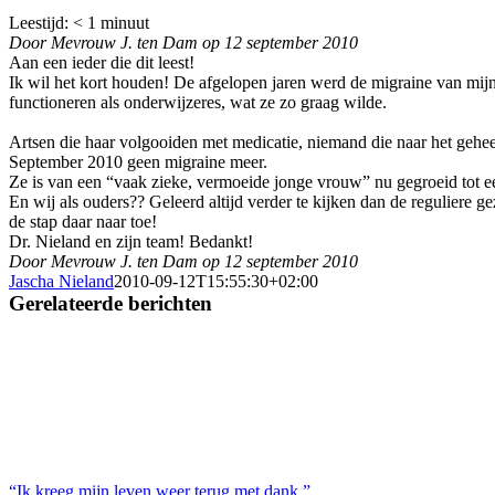
Leestijd:
< 1
minuut
Door Mevrouw J. ten Dam op 12 september 2010
Aan een ieder die dit leest!
Ik wil het kort houden! De afgelopen jaren werd de migraine van mijn 
functioneren als onderwijzeres, wat ze zo graag wilde.
Artsen die haar volgooiden met medicatie, niemand die naar het gehe
September 2010 geen migraine meer.
Ze is van een “vaak zieke, vermoeide jonge vrouw” nu gegroeid tot een
En wij als ouders?? Geleerd altijd verder te kijken dan de reguliere 
de stap daar naar toe!
Dr. Nieland en zijn team! Bedankt!
Door Mevrouw J. ten Dam op 12 september 2010
Jascha Nieland
2010-09-12T15:55:30+02:00
Gerelateerde berichten
“Ik kreeg mijn leven weer terug met dank.”