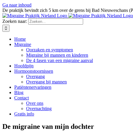
Ga naar inhoud
De praktijk bevindt zich 5 km over de grens bij Bad Nieuweschans (
Zoeken naar:
Home
Migraine
Oorzaken en symptomen
Migraine bij mannen en kinderen
De 4 fasen van een migraine aanval
Hoofdpijn
Hormoonstoornissen
Overgang
Overgang bij mannen
Patiëntenervaringen
Blog
Contact
Over ons
Overnachting
Gratis info
De migraine van mijn dochter