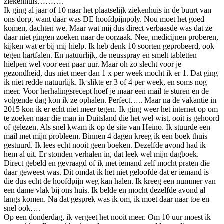
ziekenhuis……….
Ik ging al jaar of 10 naar het plaatselijk ziekenhuis in de buurt van
ons dorp, want daar was DE hoofdpijnpoly. Nou moet het goed
komen, dachten we. Maar wat mij dus direct verbaasde was dat ze
daar niet gingen zoeken naar de oorzaak. Nee, medicijnen proberen,
kijken wat er bij mij hielp. Ik heb denk 10 soorten geprobeerd, ook
tegen hartfalen. En natuurlijk, de neusspray en smelt tabletten
hielpen wel voor een paar uur. Maar oh zo slecht voor je
gezondheid, dus niet meer dan 1 x per week mocht ik er 1. Dat ging
ik niet redde natuurlijk. Ik slikte er 3 of 4 per week, en soms nog
meer. Voor herhalingsrecept hoef je maar een mail te sturen en de
volgende dag kon ik ze ophalen. Perfect….. Maar na de vakantie in
2015 kon ik er echt niet meer tegen. Ik ging weer het internet op om
te zoeken naar die man in Duitsland die het wel wist, ooit is gehoord
of gelezen. Als snel kwam ik op de site van Heino. Ik stuurde een
mail met mijn probleem. Binnen 4 dagen kreeg ik een boek thuis
gestuurd. Ik lees echt nooit geen boeken. Dezelfde avond had ik
hem al uit. Er stonden verhalen in, dat leek wel mijn dagboek.
Direct gebeld en gevraagd of ik met iemand zelf mocht praten die
daar geweest was. Dit omdat ik het niet geloofde dat er iemand is
die dus echt de hoofdpijn weg kan halen. Ik kreeg een nummer van
een dame vlak bij ons huis. Ik belde en mocht dezelfde avond al
langs komen. Na dat gesprek was ik om, ik moet daar naar toe en
snel ook….
Op een donderdag, ik vergeet het nooit meer. Om 10 uur moest ik