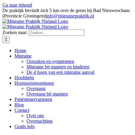
Ga naar inhoud
De praktijk bevindt zich 5 km over de grens bij Bad Nieuweschans
(Provincie Groningen)
|
info@migrainepraktijk.nl
Zoeken naar:
Home
Migraine
Oorzaken en symptomen
Migraine bij mannen en kinderen
De 4 fasen van een migraine aanval
Hoofdpijn
Hormoonstoornissen
Overgang
Overgang bij mannen
Patiëntenervaringen
Blog
Contact
Over ons
Overnachting
Gratis info