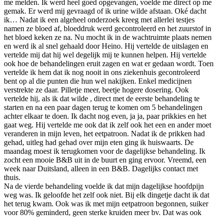
me melden. Ik werd heel goed opgevangen, voelde me direct op me
gemak. Er werd mij gevraagd of ik urine wilde afstaan. Oké dacht
ik… Nadat ik een algeheel onderzoek kreeg met allerlei testjes
namen ze bloed af, bloeddruk werd gecontroleerd en het zuurstof in
het bloed keken ze na. Nu mocht ik in de wachtruimte plaats nemen
en werd ik al snel gehaald door Heino. Hij vertelde de uitslagen en
vertelde mij dat hij wel degelijk mij te kunnen helpen. Hij vertelde
ook hoe de behandelingen eruit zagen en wat er gedaan wordt. Toen
vertelde ik hem dat ik nog nooit in ons ziekenhuis gecontroleerd
bent op al die punten die hun wel nakijken. Enkel medicijnen
verstrekte ze daar. Pilletje meer, beetje hogere dosering. Ook
vertelde hij, als ik dat wilde , direct met de eerste behandeling te
starten en na een paar dagen terug te komen om 5 behandelingen
achter elkaar te doen. Ik dacht nog even, ja ja, paar prikkies en het
gaat weg. Hij vertelde me ook dat ik zelf ook het een en ander moet
veranderen in mijn leven, het eetpatroon. Nadat ik de prikken had
gehad, uitleg had gehad over mijn eten ging ik huiswaarts. De
maandag moest ik terugkomen voor de dagelijkse behandeling. Ik
zocht een mooie B&B uit in de buurt en ging ervoor. Vreemd, een
week naar Duitsland, alleen in een B&B. Dagelijks contact met
thuis.
Na de vierde behandeling voelde ik dat mijn dagelijkse hoofdpijn
weg was. Ik geloofde het zelf ook niet. Bij elk dingetje dacht ik dat
het terug kwam. Ook was ik met mijn eetpatroon begonnen, suiker
voor 80% geminderd, geen sterke kruiden meer bv. Dat was ook