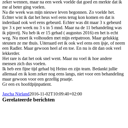
zeker wennen, maar na een week voelde dat goed en merkte dat ik
me al beter ging voelen.
Na die week was mijn nieuwe leven begonnen. Zo voelde het.
Echter wist ik dat het heus wel eens terug kon komen en dat is
inderdaad ook wel eens gebeurd. Echter was dit maar 3 x gebeurd
ipv 3 x per week nu 3 x in 5 mnd. Maar na de 11 behandeling was
ik pijnvrij. Nu heb ik er 15 gehad ( augustus 2016) en het is echt
weg. Nu moet ik volhouden met mijn eetpatroon. Maar gelukkig
steunen ze me thuis. Uiteraard eet ik ook wel eens een ijsje, of neem
een Radler. Maar gewoon heel af en toe. En nu is dit dan ook veel
lekkerder.
Het rare is dat het ook snel went. Maar nu voel ik hoe andere
mensen zich dus voelen.
Ik heb een fijne tijd gehad bij Heino en zijn team. Bedankt jullie
allemaal en ik kom zeker nog eens langs, niet voor een behandeling
maar gewoon voor een gezellig praatje.
Gr een ex hoofdpijnpatient.
Jascha Nieland
2016-11-02T10:09:40+02:00
Gerelateerde berichten