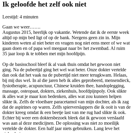
Ik geloofde het zelf ook niet
Leestijd:
4
minuten
Gaan we weer…….
Augustus 2015, heerlijk op vakantie. Wetende dat ik de eerste week
altijd op mijn bed ligt of op de bank. Nergens geen zin in. Mijn
kinderen weten al niet beter en vragen nog niet eens meer of we wat
gaan doen en of papa wel meegaat naar bv het zwembad. Al ruim
35 jaar loop ik te tobben met mijn hoofdpijn.
Op de basisschool bleef ik al vaak thuis omdat het gewoon niet
ging. Na de pubertijd ging het wel wat beter. Onze dokter vertelde
dan ook dat het vaak na de pubertijd niet meer terugkwam. Helaas,
bij mij dus wel. In al die jaren heb ik alles geprobeerd, mensendieck,
fysiotherapie, acupunctuur, Chinese kruiden thee, handoplegging,
massage, osteopaat, dokters, ziekenhuis, hoofdpijnpoly. Ook slikte
ik alles wat je maar kon bedenken, alles wat zou kunnen helpen
slikte ik. Zelfs de vloeibare paracetamol van mijn dochter, als ik zag
dat de aspirines op waren. Zelfs spierverslappers die ik ooit is van de
dokter kreeg omdat ik een beetje last van me rug had slikte ik ook.
Echter bij weer een doktersbezoek bleek dat ik gewoon verslaafd
was aan al deze medicijnen. De oplossing was niet zo moeilijk
vertelde de dokter. Een half jaar niets gebruiken. Lang leve het