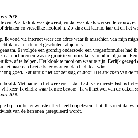
uari 2009
 leven. Als ik druk was geweest, en dat was ik als werkende vrouw, ec
f drinken en vreselijke hoofdpijn. Zo ging dat jaar in, jaar uit en het we
. Ik vond via internet weer een adres waar ik misschien van mijn migr
ht ik, maar ach, niet geschoten, altijd mis.
enaam. Er volgde een grondig onderzoek, een vragenformulier had ik th
t naar behoren en was de grootste veroorzaker van mijn migraine. Een
ruikte, af te helpen. Het klonk te mooi om waar te zijn. Eerlijk gezegd 
 het maar een beetje beter worden, dan had ik al winst.
ting goed. Natuurlijk niet zonder slag of stoot. Het afkicken van de t
jn hoofd. Met name in het weekend – dan had ik de meeste last- is he
vijf keer. Ik eindig waar ik mee begon: “Ik wil het wel van de daken 
uari 2009
rapie bij haar het gewenste effect heeft opgeleverd. Dit illustreert da
tiviteit van de hersenen gereguleerd wordt.