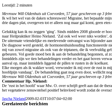
Leestijd:
2
minuten
Mevrouw Will Oldenhuis uit Coevorden, 57 jaar geschreven op 3 febr
Ik wil het wel van de daken schreeuwen! Migraine, het bepaalde mijn
drie dagen plat, overgeven tot er alleen nog maar gal komt, geen eten o
Gelukkig kan ik nu zeggen ‘ging’. Sinds midden 2008 gloorde er hoop
naar Heilpraktiker Heino Nieland. ‘Zal ook wel weer niks worden’, dac
De uitermate vriendelijke en meelevende ontvangst was bijzonder aang
De diagnose werd gesteld, de hormonenhuishouding functioneerde nie
mij van zowel migraine als ook van de triptanen, die ik veelvuldig geb
gebeuren. Vol goede moed ben ik aan de behandeling begonnen, al zou
Inmiddels zijn we tien behandelingen verder en het gaat boven verwach
aanval op, maar inmiddels liggend de pillen te rusten in de koelkast.
Elke morgen als ik wakker word, verwonder ik mij over de rust in mi
hoofdpijn vandaag’. De behandeling gaat nog even door, wellicht nog 
Mevrouw Will Oldenhuis uit Coevorden, 57 jaar geschreven op 3 febr
Commentaar Hp. Nieland:
De ‘rust in het hoofd’ waar Mw. O. over schrijft geeft aan dat de the
het vegetatieve zenuwstelsel positief beïnvloed wordt zodat de overac
Jascha Nieland
2009-02-03T10:07:04+02:00
Gerelateerde berichten