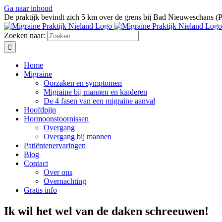
Ga naar inhoud
De praktijk bevindt zich 5 km over de grens bij Bad Nieuweschans (
Zoeken naar:
Home
Migraine
Oorzaken en symptomen
Migraine bij mannen en kinderen
De 4 fasen van een migraine aanval
Hoofdpijn
Hormoonstoornissen
Overgang
Overgang bij mannen
Patiëntenervaringen
Blog
Contact
Over ons
Overnachting
Gratis info
Ik wil het wel van de daken schreeuwen!