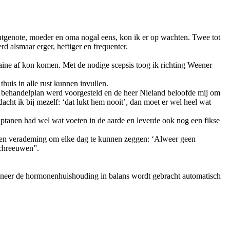
htgenote, moeder en oma nogal eens, kon ik er op wachten. Twee tot
rd alsmaar erger, heftiger en frequenter.
aine af kon komen. Met de nodige scepsis toog ik richting Weener
uis in alle rust kunnen invullen.
 behandelplan werd voorgesteld en de heer Nieland beloofde mij om
dacht ik bij mezelf: ‘dat lukt hem nooit’, dan moet er wel heel wat
riptanen had wel wat voeten in de aarde en leverde ook nog een fikse
t een verademing om elke dag te kunnen zeggen: ‘Alweer geen
schreeuwen”.
t wanneer de hormonenhuishouding in balans wordt gebracht automatisch