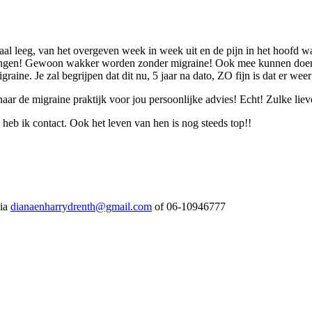
al leeg, van het overgeven week in week uit en de pijn in het hoofd wa
ngen! Gewoon wakker worden zonder migraine! Ook mee kunnen doen aan
aine. Je zal begrijpen dat dit nu, 5 jaar na dato, ZO fijn is dat er wee
naar de migraine praktijk voor jou persoonlijke advies! Echt! Zulke lie
heb ik contact. Ook het leven van hen is nog steeds top!!
via
dianaenharrydrenth@gmail.com
of 06-10946777