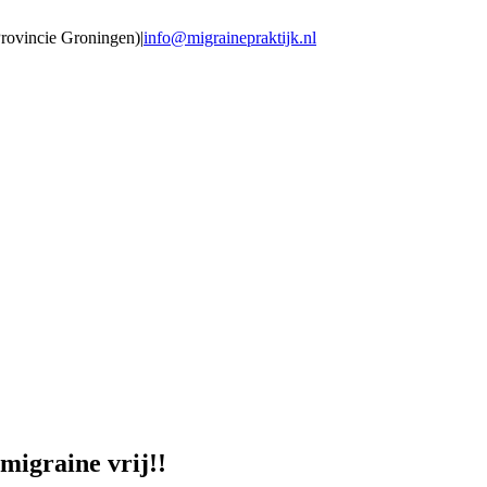
Provincie Groningen)
|
info@migrainepraktijk.nl
migraine vrij!!