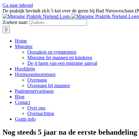
Ga naar inhoud
De praktijk bevindt zich 5 km over de grens bij Bad Nieuweschans (
Zoeken naar:
Home
Migraine
Oorzaken en symptomen
Migraine bij mannen en kinderen
De 4 fasen van een migraine aanval
Hoofdpijn
Hormoonstoornissen
Overgang
Overgang bij mannen
Patiëntenervaringen
Blog
Contact
Over ons
Overnachting
Gratis info
Nog steeds 5 jaar na de eerste behandeling 