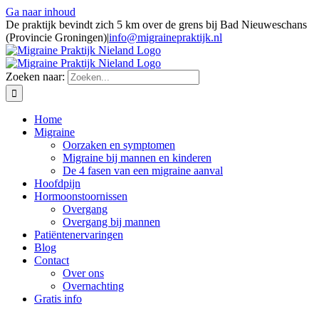
Ga naar inhoud
De praktijk bevindt zich 5 km over de grens bij Bad Nieuweschans
(Provincie Groningen)
|
info@migrainepraktijk.nl
Zoeken naar:
Home
Migraine
Oorzaken en symptomen
Migraine bij mannen en kinderen
De 4 fasen van een migraine aanval
Hoofdpijn
Hormoonstoornissen
Overgang
Overgang bij mannen
Patiëntenervaringen
Blog
Contact
Over ons
Overnachting
Gratis info