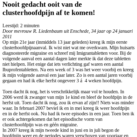
Nooit gedacht ooit van de
clusterhoofdpijn af te komen!
Leestijd:
2
minuten
Door mevrouw R. Liedenbaum uit Enschede, 34 jaar op 24 januari
2011
Op mijn 21e jaar (inmiddels 13 jaar geleden) kreeg ik mijn eerste
clusterhoofdpijnaanval. Ik wist niet wat me overkwam. Mijn huisarts
diagnosteerde migraine en schreef mij Imigrantabletten voor. Bij de
volgende aanval een aantal dagen later merkte ik dat deze tabletten
niet hielpen. Het enige dat iets verlichting gaf waren een aantal
Ibuprofentabletten. Na een week of 3 was het weer voorbij en kreeg
ik mijn volgende aanval een jaar later. Zo is een aantal jaren voorbij
gegaan en had ik elke herfst ongeveer 3 á 4 weken hoofdpijn.
Toen dacht ik nog, het is verschrikkelijk maar vol te houden. In
2006 werd ik zwanger van mijn 1e kind en bleef de hoofdpijn in de
herfst uit. Toen dacht ik nog, zou ik ervan af zijn!! Niets was minder
waar. In februari 2007 beviel ik en in mei kreeg ik weer hoofdpijn
en in de herfst ook. Nu had ik twee episodes in een jaar. Toen ben ik
er ook achtergekomen dat het episodische vorm van
clusterhoofdpijn was en géén migraine.
In 2007 kreeg ik mijn tweede kind in juni en in juli begon de
hoofdpijn weer en de periodes waren verschoven van voorjaar en