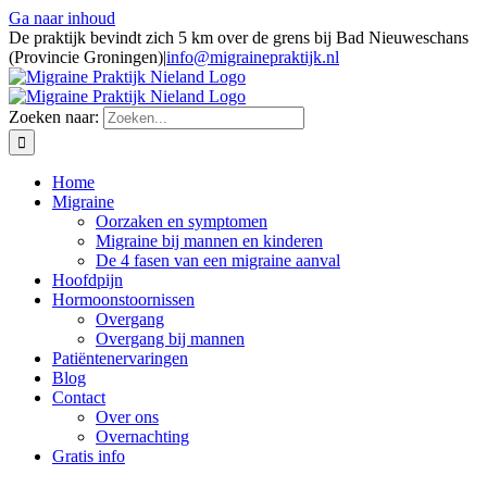
Ga naar inhoud
De praktijk bevindt zich 5 km over de grens bij Bad Nieuweschans
(Provincie Groningen)
|
info@migrainepraktijk.nl
Zoeken naar:
Home
Migraine
Oorzaken en symptomen
Migraine bij mannen en kinderen
De 4 fasen van een migraine aanval
Hoofdpijn
Hormoonstoornissen
Overgang
Overgang bij mannen
Patiëntenervaringen
Blog
Contact
Over ons
Overnachting
Gratis info