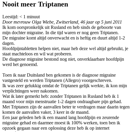
Nooit meer Triptanen
Leestijd:
< 1
minuut
Door mevrouw Olga Wiebe, Zwitserland, 46 jaar op 5 juni 2011
Ik kom oorspronkelijk uit Rusland en heb sinds de geboorte van
mijn dochter migraine. In die tijd waren er nog geen Triptanen.
De migraine komt altijd onverwacht en is heftig en duurt altijd 1-2
dagen.
Hoofdpijntabletten helpen niet, maar heb deze wel altijd gebruikt, je
staat machteloos en wil wat proberen.
De diagnose migraine bestond nog niet, onverklaarbare hoofdpijn
werd het genoemd.
Toen ik naar Duitsland ben gekomen is de diagnose migraine
vastgesteld en werden Triptanen (Allegro) voorgeschreven.
Ik was zeer gelukkig omdat de Triptanen gelijk werkte, ik kon mijn
verplichtingen weer nakomen.
Wat ik later gemerkt heb: zonder Triptanen in Rusland heb ik 1
maand voor mijn menstruatie 1-2 dagen ondraagbare pijn gehad.
Met Triptanen zijn de aanvallen beter te verdragen maar daarin tegen
komen de aanvallen vaker, 3 keer in de maand.
Een jaar geleden heb ik een maand lang hoofdpijn en zeurende
migraine gehad en daarmee moest ik 100% werken, toen ben ik
opzoek gegaan naar een oplossing deze heb ik op internet