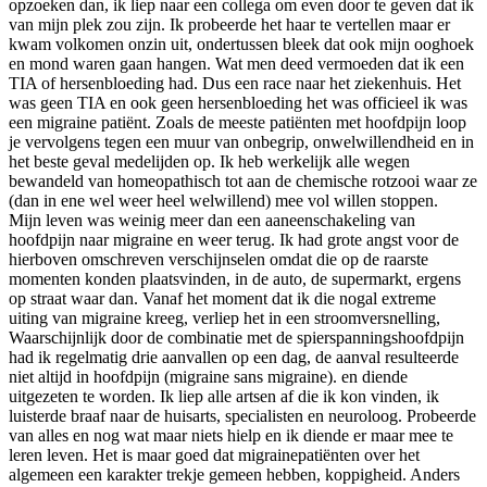
opzoeken dan, ik liep naar een collega om even door te geven dat ik
van mijn plek zou zijn. Ik probeerde het haar te vertellen maar er
kwam volkomen onzin uit, ondertussen bleek dat ook mijn ooghoek
en mond waren gaan hangen. Wat men deed vermoeden dat ik een
TIA of hersenbloeding had. Dus een race naar het ziekenhuis. Het
was geen TIA en ook geen hersenbloeding het was officieel ik was
een migraine patiënt. Zoals de meeste patiënten met hoofdpijn loop
je vervolgens tegen een muur van onbegrip, onwelwillendheid en in
het beste geval medelijden op. Ik heb werkelijk alle wegen
bewandeld van homeopathisch tot aan de chemische rotzooi waar ze
(dan in ene wel weer heel welwillend) mee vol willen stoppen.
Mijn leven was weinig meer dan een aaneenschakeling van
hoofdpijn naar migraine en weer terug. Ik had grote angst voor de
hierboven omschreven verschijnselen omdat die op de raarste
momenten konden plaatsvinden, in de auto, de supermarkt, ergens
op straat waar dan. Vanaf het moment dat ik die nogal extreme
uiting van migraine kreeg, verliep het in een stroomversnelling,
Waarschijnlijk door de combinatie met de spierspanningshoofdpijn
had ik regelmatig drie aanvallen op een dag, de aanval resulteerde
niet altijd in hoofdpijn (migraine sans migraine). en diende
uitgezeten te worden. Ik liep alle artsen af die ik kon vinden, ik
luisterde braaf naar de huisarts, specialisten en neuroloog. Probeerde
van alles en nog wat maar niets hielp en ik diende er maar mee te
leren leven. Het is maar goed dat migrainepatiënten over het
algemeen een karakter trekje gemeen hebben, koppigheid. Anders