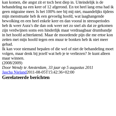
kan komen, die angst zit er toch best diep in. Uiteindelijk is de
behandeling na een keer of 12 afgerond. En tot heel lang erna had ik
geen migraine meer. Is het 100% nee bij mij niet, maandelijks tijdens
mijn menstruatie heb ik een gevoelig hoofd, wat laaghangende
bewolking en een heel enkele keer en dan vooral in stressperiodes
heb ik weer Aura’s die dan ook weer net zo snel als dat ze gekomen
zijn verdwijnen soms een hinderlijk maar verdraagbaar drumbandje
in het hoofd achterlatend. Maar de moordende pijn die me ertoe kon
zetten met mijn hoofd tegen een muur te bonken heb ik niet meer
gehad.
Ik kan voor niemand bepalen of die wel of niet de behandeling moet
volgen, maar denk bij jezelf wat heb je te verliezen? Je kunt alleen
maar winnen.
(2008/2009)
Door Wendy te Amsterdam, 33 jaar op 5 augustus 2011
Jascha Nieland
2011-08-05T15:42:36+02:00
Gerelateerde berichten