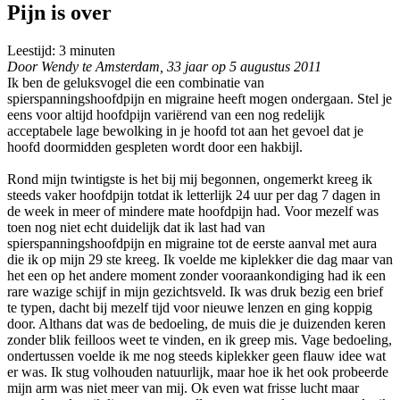
Pijn is over
Leestijd:
3
minuten
Door Wendy te Amsterdam, 33 jaar op 5 augustus 2011
Ik ben de geluksvogel die een combinatie van
spierspanningshoofdpijn en migraine heeft mogen ondergaan. Stel je
eens voor altijd hoofdpijn variërend van een nog redelijk
acceptabele lage bewolking in je hoofd tot aan het gevoel dat je
hoofd doormidden gespleten wordt door een hakbijl.
Rond mijn twintigste is het bij mij begonnen, ongemerkt kreeg ik
steeds vaker hoofdpijn totdat ik letterlijk 24 uur per dag 7 dagen in
de week in meer of mindere mate hoofdpijn had. Voor mezelf was
toen nog niet echt duidelijk dat ik last had van
spierspanningshoofdpijn en migraine tot de eerste aanval met aura
die ik op mijn 29 ste kreeg. Ik voelde me kiplekker die dag maar van
het een op het andere moment zonder vooraankondiging had ik een
rare wazige schijf in mijn gezichtsveld. Ik was druk bezig een brief
te typen, dacht bij mezelf tijd voor nieuwe lenzen en ging koppig
door. Althans dat was de bedoeling, de muis die je duizenden keren
zonder blik feilloos weet te vinden, en ik greep mis. Vage bedoeling,
ondertussen voelde ik me nog steeds kiplekker geen flauw idee wat
er was. Ik stug volhouden natuurlijk, maar hoe ik het ook probeerde
mijn arm was niet meer van mij. Ok even wat frisse lucht maar