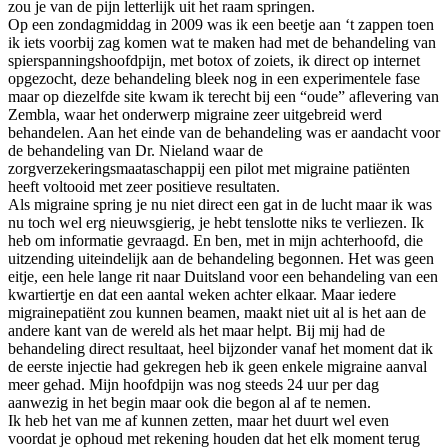
zou je van de pijn letterlijk uit het raam springen.
Op een zondagmiddag in 2009 was ik een beetje aan ‘t zappen toen
ik iets voorbij zag komen wat te maken had met de behandeling van
spierspanningshoofdpijn, met botox of zoiets, ik direct op internet
opgezocht, deze behandeling bleek nog in een experimentele fase
maar op diezelfde site kwam ik terecht bij een “oude” aflevering van
Zembla, waar het onderwerp migraine zeer uitgebreid werd
behandelen. Aan het einde van de behandeling was er aandacht voor
de behandeling van Dr. Nieland waar de
zorgverzekeringsmaataschappij een pilot met migraine patiënten
heeft voltooid met zeer positieve resultaten.
Als migraine spring je nu niet direct een gat in de lucht maar ik was
nu toch wel erg nieuwsgierig, je hebt tenslotte niks te verliezen. Ik
heb om informatie gevraagd. En ben, met in mijn achterhoofd, die
uitzending uiteindelijk aan de behandeling begonnen. Het was geen
eitje, een hele lange rit naar Duitsland voor een behandeling van een
kwartiertje en dat een aantal weken achter elkaar. Maar iedere
migrainepatiënt zou kunnen beamen, maakt niet uit al is het aan de
andere kant van de wereld als het maar helpt. Bij mij had de
behandeling direct resultaat, heel bijzonder vanaf het moment dat ik
de eerste injectie had gekregen heb ik geen enkele migraine aanval
meer gehad. Mijn hoofdpijn was nog steeds 24 uur per dag
aanwezig in het begin maar ook die begon al af te nemen.
Ik heb het van me af kunnen zetten, maar het duurt wel even
voordat je ophoud met rekening houden dat het elk moment terug