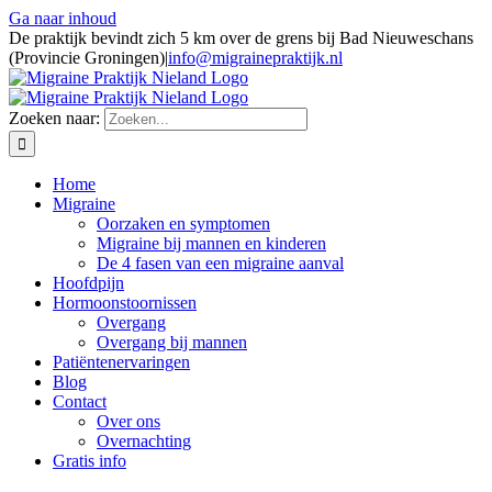
Ga naar inhoud
De praktijk bevindt zich 5 km over de grens bij Bad Nieuweschans
(Provincie Groningen)
|
info@migrainepraktijk.nl
Zoeken naar:
Home
Migraine
Oorzaken en symptomen
Migraine bij mannen en kinderen
De 4 fasen van een migraine aanval
Hoofdpijn
Hormoonstoornissen
Overgang
Overgang bij mannen
Patiëntenervaringen
Blog
Contact
Over ons
Overnachting
Gratis info