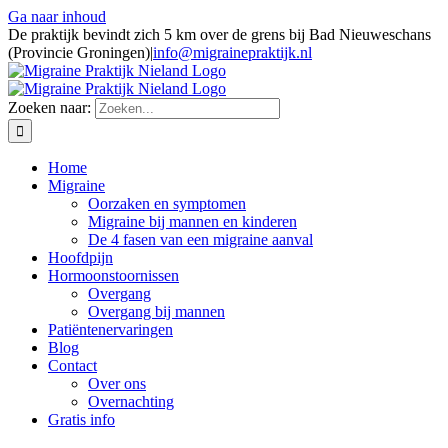
Ga naar inhoud
De praktijk bevindt zich 5 km over de grens bij Bad Nieuweschans
(Provincie Groningen)
|
info@migrainepraktijk.nl
Zoeken naar:
Home
Migraine
Oorzaken en symptomen
Migraine bij mannen en kinderen
De 4 fasen van een migraine aanval
Hoofdpijn
Hormoonstoornissen
Overgang
Overgang bij mannen
Patiëntenervaringen
Blog
Contact
Over ons
Overnachting
Gratis info