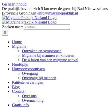
Ga naar inhoud
De praktijk bevindt zich 5 km over de grens bij Bad Nieuweschans
(Provincie Groningen)
|
info@migrainepraktijk.nl
Zoeken naar:
Home
Migraine
Oorzaken en symptomen
Migraine bij mannen en kinderen
De 4 fasen van een migraine aanval
Hoofdpijn
Hormoonstoornissen
Overgang
Overgang bij mannen
Patiëntenervaringen
Blog
Contact
Over ons
Overnachting
Gratis info