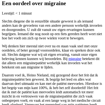
Een oordeel over migraine
Leestijd:
< 1
minuut
Slechts diegene die in eenzelfde situatie geweest is als iemand
anders kan de gevoelens van een andere persoon werkelijk invoelen
en doorgronden. U zult dit vanuit uw eigen ervaringen kunnen
begrijpen. Iemand die nog nooit op een fiets gereden heeft weet niet
hoe het voelt om zich op twee wielen voort te bewegen.
Wij denken hier meestal niet over na en staan vaak snel met onze
oordelen, of beter gezegd vooroordelen, klaar en spreken deze ook
uit. Slechts datgene wat wij uit eigen ervaring, vanuit onze eigen
beleving kennen kunnen wij beoordelen. Bij
migraine
betekent dit
dat alleen een migrainepatiënt werkelijk kan invoelen wat het
betekent om aan migraine te lijden.
Daarom voel ik, Heino Nieland, mij gezegend door het feit dat ik
migrainepatiënt ben geweest. Ik begrijp het leed en alles wat
daarvan deel uitmaakt en kan met de patiënt meevoelen. Hierdoor is
het begrip van mijn kant 100%, ik heb het zelf doorleefd! Het feit
dat ik met de patiënt kan meevoelen leidt automatisch tot meer
inzicht in en vertrouwen van de migrainepatiënt die zich vaak
onbegrepen voelt, en vaak al een lange weg in het medische circuit
heeft afgelegd. Verreweg het merendeel van mijn patiënten heeft