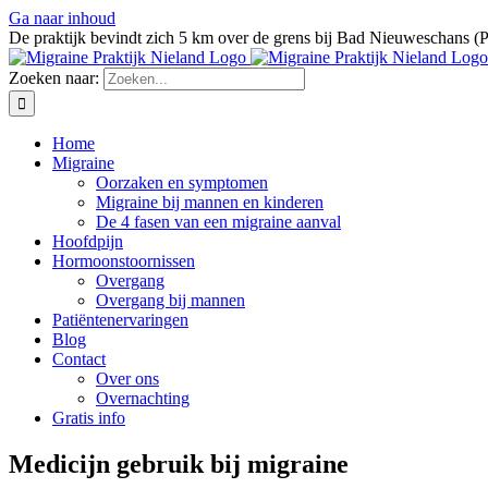
Ga naar inhoud
De praktijk bevindt zich 5 km over de grens bij Bad Nieuweschans (
Zoeken naar:
Home
Migraine
Oorzaken en symptomen
Migraine bij mannen en kinderen
De 4 fasen van een migraine aanval
Hoofdpijn
Hormoonstoornissen
Overgang
Overgang bij mannen
Patiëntenervaringen
Blog
Contact
Over ons
Overnachting
Gratis info
Medicijn gebruik bij migraine