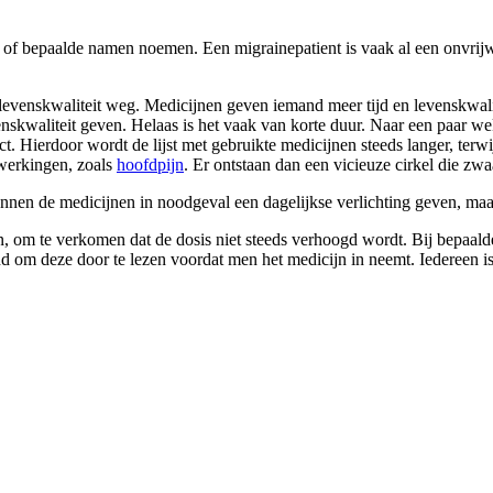
fen of bepaalde namen noemen. Een migrainepatient is vaak al een onvrij
 levenskwaliteit weg. Medicijnen geven iemand meer tijd en levenskwali
levenskwaliteit geven. Helaas is het vaak van korte duur. Naar een paa
. Hierdoor wordt de lijst met gebruikte medicijnen steeds langer, terw
werkingen, zoals
hoofdpijn
. Er ontstaan dan een vicieuze cirkel die zwa
nnen de medicijnen in noodgeval een dagelijkse verlichting geven, maar
en, om te verkomen dat de dosis niet steeds verhoogd wordt. Bij bepaal
stand om deze door te lezen voordat men het medicijn in neemt. Iedereen i