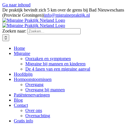
Ga naar inhoud
De praktijk bevindt zich 5 km over de grens bij Bad Nieuweschans
(Provincie Groningen)
|
info@migrainepraktijk.nl
Zoeken naar:
Home
Migraine
Oorzaken en symptomen
Migraine bij mannen en kinderen
De 4 fasen van een migraine aanval
Hoofdpijn
Hormoonstoornissen
Overgang
Overgang bij mannen
Patiëntenervaringen
Blog
Contact
Over ons
Overnachting
Gratis info