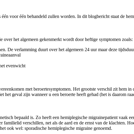
 één voor één behandeld zullen worden. In dit blogbericht staat de hem
die over het algemeen gekenmerkt wordt door heftige symptomen zoals:
enen. De verlamming duurt over het algemeen 24 uur maar deze tijdsduu
raineaanval
het evenwicht
vereenkomen met beroertesymptomen. Het grootste verschil zit hem in
iet het geval zijn wanneer u een beroerte heeft gehad (het is daarom ra
isch bepaald is. Zo heeft een hemiplegische migrainepatient vaak eers
 familielid verschillen, net als de aard en de ernst van de klachten. H
dt het ook wel: sporadische hemiplegische migraine genoemd.