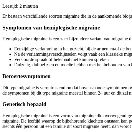
Leestijd:
2
minuten
Er bestaan verschillende soorten migraine die in de aankomende blogs
Symptomen van hemiplegische migraine
Hemiplegische migraine is een zeer bijzondere variant van migraine 
Eenzijdige verlamming in het gezicht, bij de armen en/of de b
Na de verlammingsverschijnselen volgt vaak een klassieke mig
Verstoorde spraak of helemaal niet kunnen spreken
Duizelig, dubbel zien en moeite hebben met het behouden van 
Beroertesymptomen
Dit type migraine is verontrustend omdat bovenstaande symptomen o
de symptomen bij dit type migraine meestal binnen 24 uur en dit zal n
Genetisch bepaald
Hemiplegische migraine is een vorm van migraine die overwegend genet
migraine. De leeftijd waarop de bijbehorende klachten ontstaan kan per
slechts één persoon uit een familie dit soort migraine heeft, dan wor