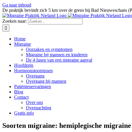
Ga naar inhoud
De praktijk bevindt zich 5 km over de grens bij Bad Nieuweschans (
Zoeken naar:
Home
Migraine
Oorzaken en symptomen
Migraine bij mannen en kinderen
De 4 fasen van een migraine aanval
Hoofdpijn
Hormoonstoornissen
Overgang
Overgang bij mannen
Patiëntenervaringen
Blog
Contact
Over ons
Overnachting
Gratis info
Soorten migraine: hemiplegische migraine