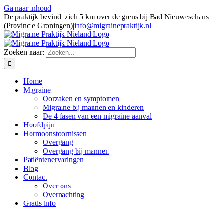
Ga naar inhoud
De praktijk bevindt zich 5 km over de grens bij Bad Nieuweschans
(Provincie Groningen)
|
info@migrainepraktijk.nl
Zoeken naar:
Home
Migraine
Oorzaken en symptomen
Migraine bij mannen en kinderen
De 4 fasen van een migraine aanval
Hoofdpijn
Hormoonstoornissen
Overgang
Overgang bij mannen
Patiëntenervaringen
Blog
Contact
Over ons
Overnachting
Gratis info